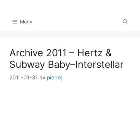
Hoppa
till
innehåll
Meny
Archive 2011 – Hertz &
Subway Baby–Interstellar
2011-01-31
av
pierrej
Set Youtube Channel ID