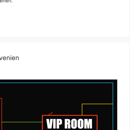
cenen.
ovenien