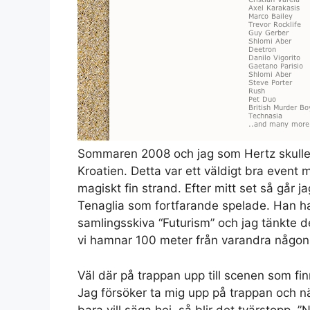
Sommaren 2008 och jag som Hertz skulle
Kroatien. Detta var ett väldigt bra even
magiskt fin strand. Efter mitt set så går j
Tenaglia som fortfarande spelade. Han had
samlingsskiva “Futurism” och jag tänkte det
vi hamnar 100 meter från varandra någons
Väl där på trappan upp till scenen som fin
Jag försöker ta mig upp på trappan och nä
bara vill säga hej, så blir det tvärstopp. ”N