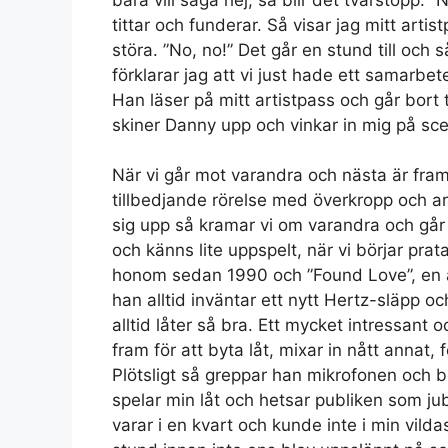
tittar och funderar. Så visar jag mitt artist
störa. ”No, no!” Det går en stund till och
förklarar jag att vi just hade ett samarb
Han läser på mitt artistpass och går bort t
skiner Danny upp och vinkar in mig på sc
När vi går mot varandra och nästa är framm
tillbedjande rörelse med överkropp och arm
sig upp så kramar vi om varandra och går 
och känns lite uppspelt, när vi börjar prata
honom sedan 1990 och ”Found Love”, en av 
han alltid inväntar ett nytt Hertz-släpp o
alltid låter så bra. Ett mycket intressant 
fram för att byta låt, mixar in nått annat
Plötsligt så greppar han mikrofonen och b
spelar min låt och hetsar publiken som ju
varar i en kvart och kunde inte i min vild