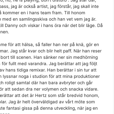
pass, jag är också artist, jag förstår, jag skall inte
 så kommer en i hans team fram. Till honom
ete med en samlingsskiva och han vet vem jag är.
ill Danny och viskar i hans öra när det blir läge. Då
enen.
e för att hälsa, så faller han ner på knä, gör en
ar. Jag står kvar och blir helt paff. När han reser
bort till scenen. Han sänker ner sin medhörning
 för fullt med varandra. Jag berättar att jag följt
hans tidiga remixar. Han berättar i sin tur att
ch lyssnar noga i studion för att mina produktioner
och roligt samtal där han bara avbryter och går
, för att sedan dra ner volymen och snacka vidare.
erättar att det är Hertz som står bredvid honom,
blar. Jag är helt överväldigad av vårt möte som
aste fantasi gissa på denna utveckling, när jag en