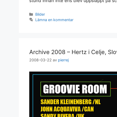
stund innan inte ens blev uppsläppt på s
Kategorier
Bilder
Lämna en kommentar
Archive 2008 – Hertz i Celje, Sl
2008-03-22
av
pierrej