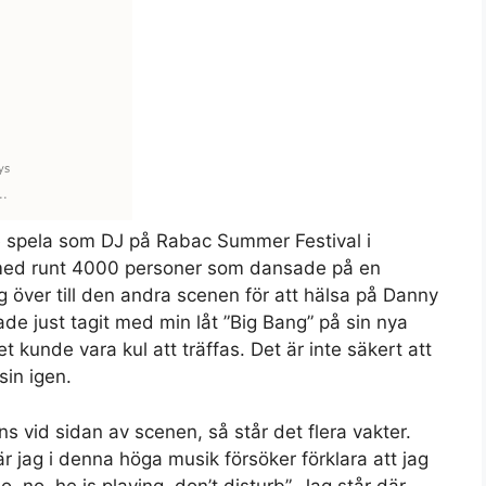
 spela som DJ på Rabac Summer Festival i
t med runt 4000 personer som dansade på en
ag över till den andra scenen för att hälsa på Danny
e just tagit med min låt ”Big Bang” på sin nya
 kunde vara kul att träffas. Det är inte säkert att
in igen.
ns vid sidan av scenen, så står det flera vakter.
r jag i denna höga musik försöker förklara att jag
o, no, he is playing, don’t disturb”. Jag står där,