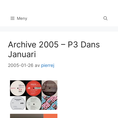
Hoppa
till
innehåll
Meny
Archive 2005 – P3 Dans
Januari
2005-01-26
av
pierrej
Set Youtube Channel ID