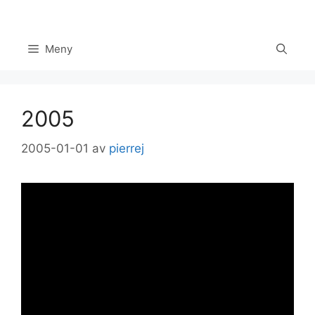
Hoppa
till
innehåll
Meny
2005
2005-01-01
av
pierrej
Set Youtube Channel ID