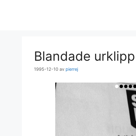
Hoppa
till
innehåll
Blandade urklipp
1995-12-10
av
pierrej