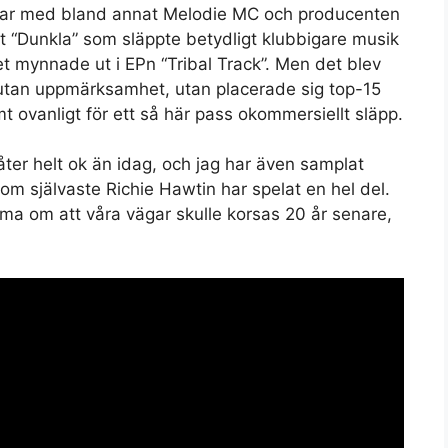
ngar med bland annat Melodie MC och producenten
ett “Dunkla” som släppte betydligt klubbigare musik
et mynnade ut i EPn “Tribal Track”. Men det blev
 utan uppmärksamhet, utan placerade sig top-15
t ovanligt för ett så här pass okommersiellt släpp.
 låter helt ok än idag, och jag har även samplat
som självaste Richie Hawtin har spelat en hel del.
a om att våra vägar skulle korsas 20 år senare,
Set Youtube Channel ID