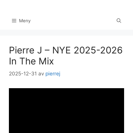
Hoppa
till
innehåll
Meny
Pierre J – NYE 2025-2026
In The Mix
2025-12-31
av
pierrej
Set Youtube Channel ID