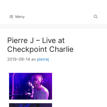
Hoppa
till
innehåll
Meny
Pierre J – Live at
Checkpoint Charlie
2019-08-14
av
pierrej
Set Youtube Channel ID