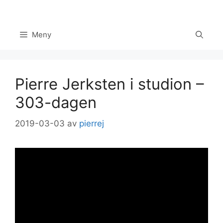
Hoppa
till
innehåll
Meny
Pierre Jerksten i studion –
303-dagen
2019-03-03
av
pierrej
Set Youtube Channel ID