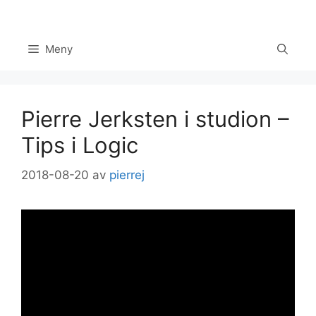
Hoppa
till
innehåll
Meny
Pierre Jerksten i studion –
Tips i Logic
2018-08-20
av
pierrej