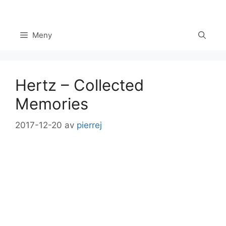
Hoppa
till
innehåll
Meny
Hertz – Collected
Memories
2017-12-20
av
pierrej
Set Youtube Channel ID