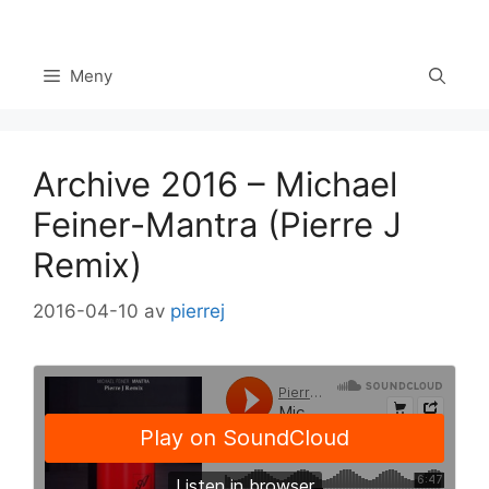
Hoppa
till
innehåll
Meny
Archive 2016 – Michael
Feiner-Mantra (Pierre J
Remix)
Set Youtube Channel ID
2016-04-10
av
pierrej