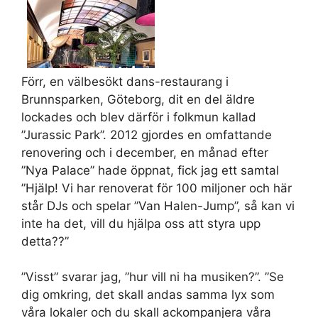
Set Youtube Channel ID
Förr, en välbesökt dans-restaurang i
Brunnsparken, Göteborg, dit en del äldre
lockades och blev därför i folkmun kallad
”Jurassic Park”. 2012 gjordes en omfattande
renovering och i december, en månad efter
”Nya Palace” hade öppnat, fick jag ett samtal
”Hjälp! Vi har renoverat för 100 miljoner och här
står DJs och spelar ”Van Halen-Jump”, så kan vi
inte ha det, vill du hjälpa oss att styra upp
detta??”
”Visst” svarar jag, ”hur vill ni ha musiken?
”. ”Se
dig omkring, det skall andas samma lyx som
våra lokaler och du skall ackompanjera våra