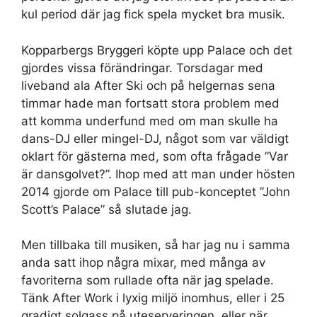
kul period där jag fick spela mycket bra musik.
Kopparbergs Bryggeri köpte upp Palace och det
gjordes vissa förändringar. Torsdagar med
liveband ala After Ski och på helgernas sena
timmar hade man fortsatt stora problem med
att komma underfund med om man skulle ha
dans-DJ eller mingel-DJ, något som var väldigt
oklart för gästerna med, som ofta frågade ”Var
är dansgolvet?”. Ihop med att man under hösten
2014 gjorde om Palace till pub-konceptet ”John
Scott’s Palace” så slutade jag.
Men tillbaka till musiken, så har jag nu i samma
anda satt ihop några mixar, med många av
favoriterna som rullade ofta när jag spelade.
Tänk After Work i lyxig miljö inomhus, eller i 25
gradigt solgass på uteserveringen, eller när