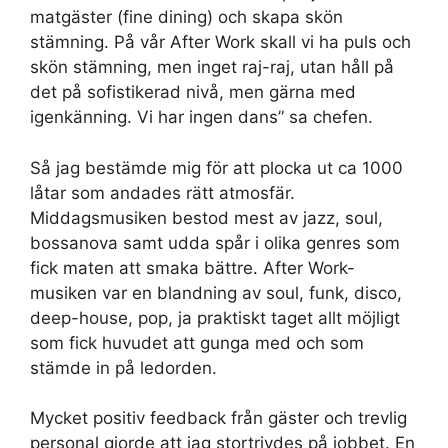
matgäster (fine dining) och skapa skön
stämning. På vår After Work skall vi ha puls och
skön stämning, men inget raj-raj, utan håll på
det på sofistikerad nivå, men gärna med
igenkänning. Vi har ingen dans” sa chefen.
Så jag bestämde mig för att plocka ut ca 1000
låtar som andades rätt atmosfär.
Middagsmusiken bestod mest av jazz, soul,
bossanova samt udda spår i olika genres som
fick maten att smaka bättre. After Work-
musiken var en blandning av soul, funk, disco,
deep-house, pop, ja praktiskt taget allt möjligt
som fick huvudet att gunga med och som
stämde in på ledorden.
Mycket positiv feedback från gäster och trevlig
personal gjorde att jag stortrivdes på jobbet. En