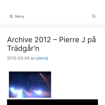
Hoppa
till
innehåll
Meny
Archive 2012 – Pierre J på
Trädgår’n
2012-02-24
av
pierrej
Set Youtube Channel ID