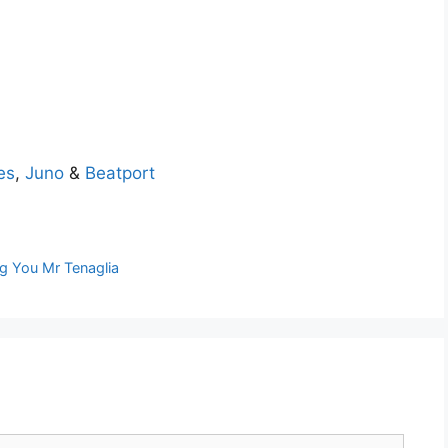
es
,
Juno
&
Beatport
ng You Mr Tenaglia