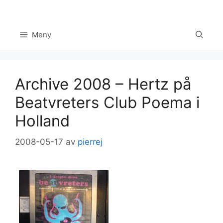
Hoppa
till
innehåll
Meny
Archive 2008 – Hertz på
Beatvreters Club Poema i
Holland
2008-05-17
av
pierrej
Set Youtube Channel ID