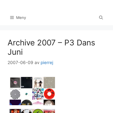
Hoppa
till
innehåll
Meny
Archive 2007 – P3 Dans
Juni
2007-06-09
av
pierrej
Set Youtube Channel ID