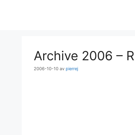
Hoppa
till
innehåll
Archive 2006 – R
2006-10-10
av
pierrej