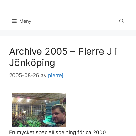
Hoppa
till
innehåll
Meny
Archive 2005 – Pierre J i
Jönköping
2005-08-26
av
pierrej
Set Youtube Channel ID
En mycket speciell spelning för ca 2000