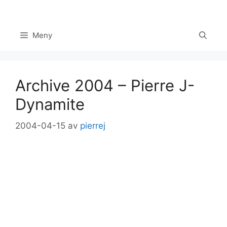
Hoppa
till
innehåll
Meny
Archive 2004 – Pierre J-
Dynamite
2004-04-15
av
pierrej
Set Youtube Channel ID