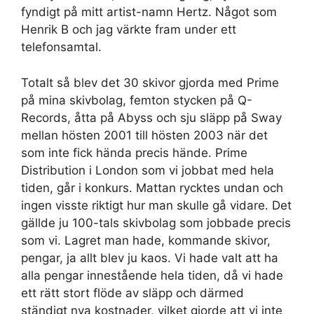
fyndigt på mitt artist-namn Hertz. Något som
Henrik B och jag värkte fram under ett
telefonsamtal.
Totalt så blev det 30 skivor gjorda med Prime
på mina skivbolag, femton stycken på Q-
Records, åtta på Abyss och sju släpp på Sway
mellan hösten 2001 till hösten 2003 när det
som inte fick hända precis hände. Prime
Distribution i London som vi jobbat med hela
tiden, går i konkurs. Mattan rycktes undan och
ingen visste riktigt hur man skulle gå vidare. Det
gällde ju 100-tals skivbolag som jobbade precis
som vi. Lagret man hade, kommande skivor,
pengar, ja allt blev ju kaos. Vi hade valt att ha
alla pengar innestående hela tiden, då vi hade
ett rätt stort flöde av släpp och därmed
ständigt nya kostnader, vilket gjorde att vi inte