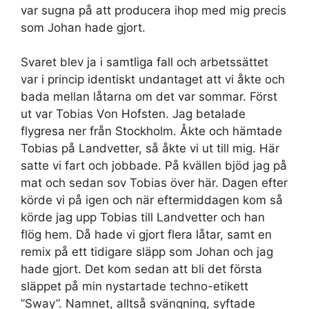
var sugna på att producera ihop med mig precis
som Johan hade gjort.
Svaret blev ja i samtliga fall och arbetssättet
var i princip identiskt undantaget att vi åkte och
bada mellan låtarna om det var sommar. Först
ut var Tobias Von Hofsten. Jag betalade
flygresa ner från Stockholm. Åkte och hämtade
Tobias på Landvetter, så åkte vi ut till mig. Här
satte vi fart och jobbade. På kvällen bjöd jag på
mat och sedan sov Tobias över här. Dagen efter
körde vi på igen och när eftermiddagen kom så
körde jag upp Tobias till Landvetter och han
flög hem. Då hade vi gjort flera låtar, samt en
remix på ett tidigare släpp som Johan och jag
hade gjort. Det kom sedan att bli det första
släppet på min nystartade techno-etikett
”Sway”. Namnet, alltså svängning, syftade