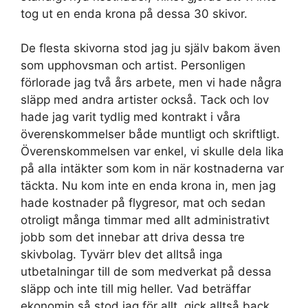
tog ut en enda krona på dessa 30 skivor.
De flesta skivorna stod jag ju själv bakom även
som upphovsman och artist. Personligen
förlorade jag två års arbete, men vi hade några
släpp med andra artister också. Tack och lov
hade jag varit tydlig med kontrakt i våra
överenskommelser både muntligt och skriftligt.
Överenskommelsen var enkel, vi skulle dela lika
på alla intäkter som kom in när kostnaderna var
täckta. Nu kom inte en enda krona in, men jag
hade kostnader på flygresor, mat och sedan
otroligt många timmar med allt administrativt
jobb som det innebar att driva dessa tre
skivbolag. Tyvärr blev det alltså inga
utbetalningar till de som medverkat på dessa
släpp och inte till mig heller. Vad beträffar
ekonomin så stod jag för allt, gick alltså back