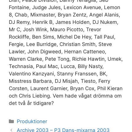
Dish, Peace Division, Danny Tenaglia, Seb
Fontaine, Judge Jules, Lexicon Avenue, Lemon
8, Chab, Mixmaster, Bryan Zentz, Angel Alanis,
DJ Remy, Henrik B, James Holden, DJ Nukem,
Mr C, Josh Wink, Mauro Picotto, Trevor
Rockliffe, Ben Sims, Michel De Hey, Tall Paul,
Fergie, Lee Burridge, Christian Smith, Steve
Lawler, John Digweed, Hernan Catteneo,
Warren Clarke, Pete Tong, Richie Hawtin, Umek,
Technasia, Paul Mac, Lucca, Billy Nasty,
Valentino Kanzyani, Stanny Franssen, BK,
Misstress Barbara, DJ Misjah, Tiesto, Ferry
Corsten, Laurent Garnier, Bryan Cox, Phil Kieran
och Chris Liebing. Vem hade vågat drömma om
det två år tidigare?
Kategorier
Produktioner
Archive 2003 – P3 Dans-mixarna 2003