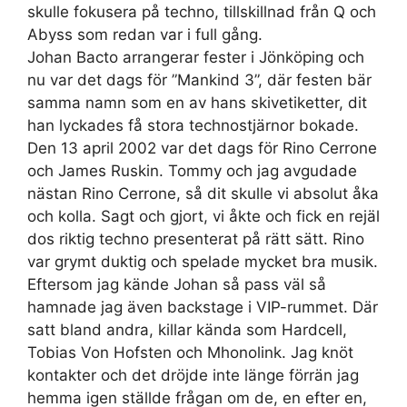
skulle fokusera på techno, tillskillnad från Q och
Abyss som redan var i full gång.
Johan Bacto arrangerar fester i Jönköping och
nu var det dags för ”Mankind 3”, där festen bär
samma namn som en av hans skivetiketter, dit
han lyckades få stora technostjärnor bokade.
Den 13 april 2002 var det dags för Rino Cerrone
och James Ruskin. Tommy och jag avgudade
nästan Rino Cerrone, så dit skulle vi absolut åka
och kolla. Sagt och gjort, vi åkte och fick en rejäl
dos riktig techno presenterat på rätt sätt. Rino
var grymt duktig och spelade mycket bra musik.
Eftersom jag kände Johan så pass väl så
hamnade jag även backstage i VIP-rummet. Där
satt bland andra, killar kända som Hardcell,
Tobias Von Hofsten och Mhonolink. Jag knöt
kontakter och det dröjde inte länge förrän jag
hemma igen ställde frågan om de, en efter en,