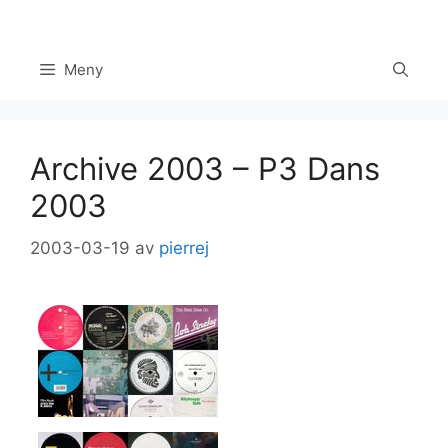
Hoppa
till
innehåll
Meny
Archive 2003 – P3 Dans
2003
2003-03-19
av
pierrej
Set Youtube Channel ID