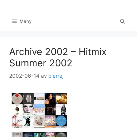
Hoppa
till
innehåll
Meny
Archive 2002 – Hitmix
Summer 2002
2002-06-14
av
pierrej
Set Youtube Channel ID