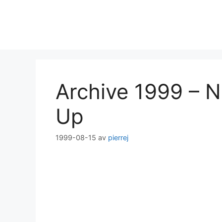
Hoppa
till
innehåll
Archive 1999 – Ni
Up
1999-08-15
av
pierrej