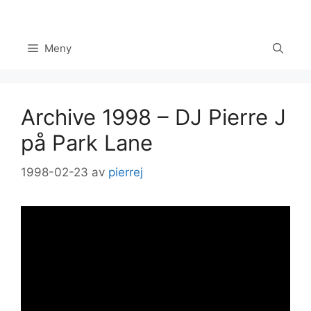
Hoppa
till
innehåll
Meny
Archive 1998 – DJ Pierre J
på Park Lane
1998-02-23
av
pierrej
Set Youtube Channel ID