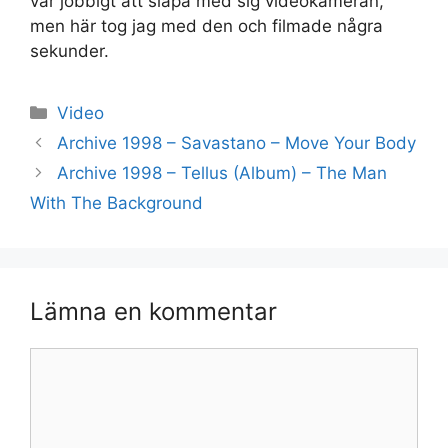
var jobbigt att släpa med sig videokameran,
men här tog jag med den och filmade några
sekunder.
Kategorier
Video
Archive 1998 – Savastano – Move Your Body
Archive 1998 – Tellus (Album) – The Man
With The Background
Lämna en kommentar
Kommentar