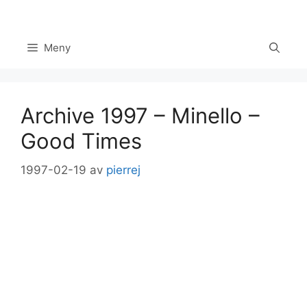
Hoppa
till
innehåll
Meny
Archive 1997 – Minello –
Good Times
1997-02-19
av
pierrej
Set Youtube Channel ID