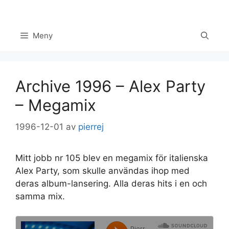
Hoppa
till
innehåll
Meny
Archive 1996 – Alex Party
– Megamix
1996-12-01
av
pierrej
Mitt jobb nr 105 blev en megamix för italienska
Set Youtube Channel ID
Alex Party, som skulle användas ihop med
deras album-lansering. Alla deras hits i en och
samma mix.