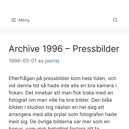
Hoppa
till
innehåll
Meny
Archive 1996 – Pressbilder
1996-05-01
av
pierrej
Efterfrågan på pressbilder kom hela tiden, och
vid denna tid så hade inte alla en bra kamera i
fickan. Det innebar att man fick boka med en
Set Youtube Channel ID
fotograf om man ville ha bra bilder. Den blåa
bilden i studion tog nästan en hel dag att
arrangera med alla prylar som fotografen hade
med sig. De övriga bilderna var mer som en
bonus, som gick betydligt fortare att ta.