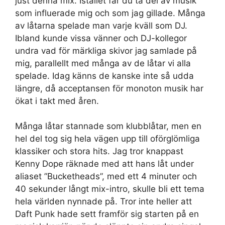
just denna mix. Istället får du ta del av musik
som influerade mig och som jag gillade. Många
av låtarna spelade man varje kväll som DJ.
Ibland kunde vissa vänner och DJ-kollegor
undra vad för märkliga skivor jag samlade på
mig, parallellt med många av de låtar vi alla
spelade. Idag känns de kanske inte så udda
längre, då acceptansen för monoton musik har
ökat i takt med åren.
Många låtar stannade som klubblåtar, men en
hel del tog sig hela vägen upp till oförglömliga
klassiker och stora hits. Jag tror knappast
Kenny Dope räknade med att hans låt under
aliaset ”Bucketheads”, med ett 4 minuter och
40 sekunder långt mix-intro, skulle bli ett tema
hela världen nynnade på. Tror inte heller att
Daft Punk hade sett framför sig starten på en