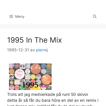
Hoppa
till
innehåll
Meny
1995 In The Mix
1995-12-31
av
pierrej
Trots att jag medverkade på runt 50 skivor
Set Youtube Channel ID
detta år så får du bara höra en del av en remix i