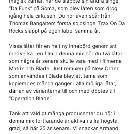
magisk karriär, när de släppte sin andra singel
”Da Funk” på Soma, som blev låten som drog
igång hela cirkusen. Du hör även spår från
Thomas Bangalters första solosingel Trax On Da
Rocks släppt på egen label samma år.
Vissa låtar får en helt ny innebörd genom att
medverka i en film. I denna mix hör du två låtar
som några år senare skulle vara med i filmerna
Matrix och Blade. Just remixen på New Order
som användes i Blade blev ett tema som
kopierades många gånger i alla möjliga låtar,
där en av varianterna till och med döptes till
”Operation Blade”.
Tänk att väldigt många producenter du hör i
denna mix fortfarande är aktiva i allra högsta
grad, så här 25 år senare. Vi snackar Armand