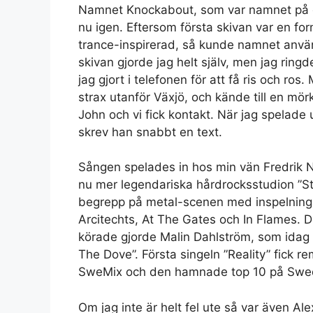
Namnet Knockabout, som var namnet på den
nu igen. Eftersom första skivan var en fo
trance-inspirerad, så kunde namnet använd
skivan gjorde jag helt själv, men jag rin
jag gjort i telefonen för att få ris och ro
strax utanför Växjö, och kände till en m
John och vi fick kontakt. När jag spelade
skrev han snabbt en text.
Sången spelades in hos min vän Fredrik 
nu mer legendariska hårdrocksstudion ”St
begrepp på metal-scenen med inspelninga
Arcitechts, At The Gates och In Flames. 
körade gjorde Malin Dahlström, som idag ä
The Dove”. Första singeln ”Reality” fick
SweMix och den hamnade top 10 på Swed
Om jag inte är helt fel ute så var även Al