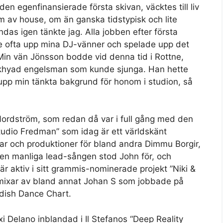
 egenfinansierade första skivan, väcktes till liv
rm av house, om än ganska tidstypisk och lite
as igen tänkte jag. Alla jobben efter första
gde ofta upp mina DJ-vänner och spelade upp det
s. Min vän Jönsson bodde vid denna tid i Rottne,
örkhyad engelsman som kunde sjunga. Han hette
 upp min tänkta bakgrund för honom i studion, så
Nordström, som redan då var i full gång med den
udio Fredman” som idag är ett världskänt
r och produktioner för bland andra Dimmu Borgir,
Den manliga lead-sången stod John för, och
r aktiv i sitt grammis-nominerade projekt ”Niki &
 remixar av bland annat Johan S som jobbade på
ish Dance Chart.
exi Delano inblandad i Il Stefanos “Deep Reality