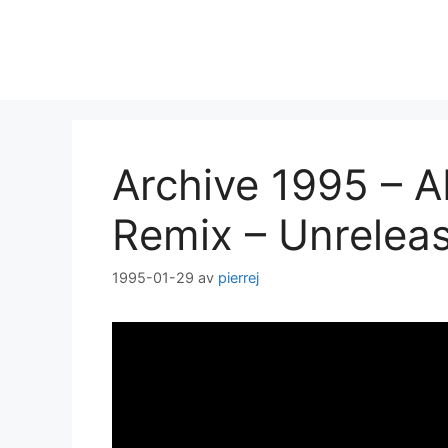
Hoppa
till
innehåll
Archive 1995 – A
Remix – Unrelea
1995-01-29
av
pierrej