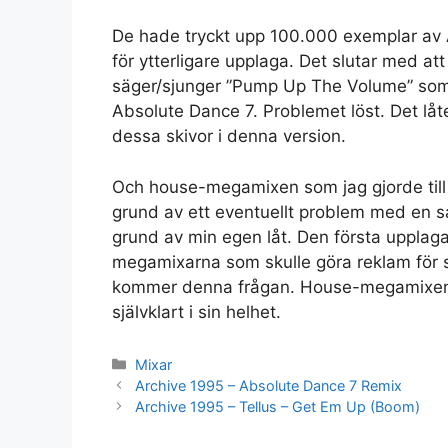
De hade tryckt upp 100.000 exemplar av 
för ytterligare upplaga. Det slutar med att
säger/sjunger ”Pump Up The Volume” som
Absolute Dance 7. Problemet löst. Det låt
dessa skivor i denna version.
Och house-megamixen som jag gjorde till
grund av ett eventuellt problem med en s
grund av min egen låt. Den första upplag
megamixarna som skulle göra reklam för sk
kommer denna frågan. House-megamixen s
självklart i sin helhet.
Kategorier
Mixar
Archive 1995 – Absolute Dance 7 Remix
Archive 1995 – Tellus – Get Em Up (Boom)