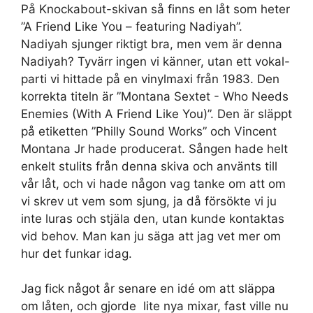
På Knockabout-skivan så finns en låt som heter
”A Friend Like You – featuring Nadiyah”.
Nadiyah sjunger riktigt bra, men vem är denna
Nadiyah? Tyvärr ingen vi känner, utan ett vokal-
parti vi hittade på en vinylmaxi från 1983. Den
korrekta titeln är ”Montana Sextet ‎- Who Needs
Enemies (With A Friend Like You)”. Den är släppt
på etiketten ”Philly Sound Works” och Vincent
Montana Jr hade producerat. Sången hade helt
enkelt stulits från denna skiva och använts till
vår låt, och vi hade någon vag tanke om att om
vi skrev ut vem som sjung, ja då försökte vi ju
inte luras och stjäla den, utan kunde kontaktas
vid behov. Man kan ju säga att jag vet mer om
hur det funkar idag.
Jag fick något år senare en idé om att släppa
om låten, och gjorde lite nya mixar, fast ville nu