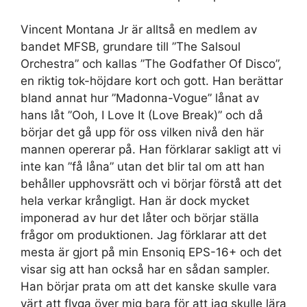
Vincent Montana Jr är alltså en medlem av
bandet MFSB, grundare till ”The Salsoul
Orchestra” och kallas ”The Godfather Of Disco”,
en riktig tok-höjdare kort och gott. Han berättar
bland annat hur ”Madonna-Vogue” lånat av
hans låt ”Ooh, I Love It (Love Break)” och då
börjar det gå upp för oss vilken nivå den här
mannen opererar på. Han förklarar sakligt att vi
inte kan ”få låna” utan det blir tal om att han
behåller upphovsrätt och vi börjar förstå att det
hela verkar krångligt. Han är dock mycket
imponerad av hur det låter och börjar ställa
frågor om produktionen. Jag förklarar att det
mesta är gjort på min Ensoniq EPS-16+ och det
visar sig att han också har en sådan sampler.
Han börjar prata om att det kanske skulle vara
värt att flyga över mig bara för att jag skulle lära