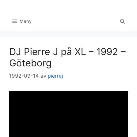
Hoppa
till
innehåll
Meny
DJ Pierre J på XL – 1992 –
Göteborg
1992-09-14
av
pierrej