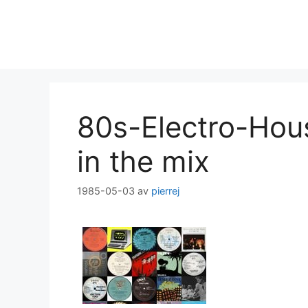
Hoppa
till
innehåll
80s-Electro-Hou
in the mix
1985-05-03
av
pierrej