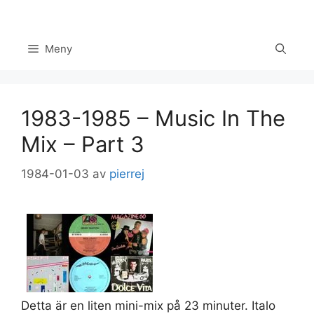
Hoppa
till
innehåll
Meny
1983-1985 – Music In The
Mix – Part 3
1984-01-03
av
pierrej
Set Youtube Channel ID
Detta är en liten mini-mix på 23 minuter. Italo