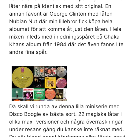
låter nära på identisk med sitt original. En
annan favorit är George Clinton med låten
Nubian Nut där min lillebror fick köpa hela
albumet för att komma åt just den låten. Hela
mixen inleds med inledningsspåret på Chaka
Khans album från 1984 där det även fanns lite
andra fina spår.
Då skall vi runda av denna lilla miniserie med
Disco Boogie av bästa sort. 22 magiska låtar i
olika maxi-versioner och några överraskningar
under resans gång du kanske inte räknat med.
Du hör bland annat Madonnas allra första maxi