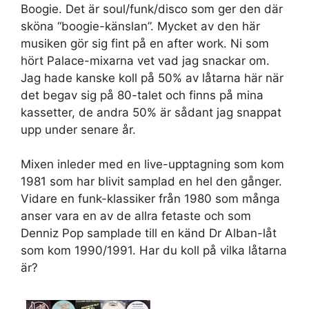
Set Youtube Channel ID
Boogie. Det är soul/funk/disco som ger den där
sköna “boogie-känslan”. Mycket av den här
musiken gör sig fint på en after work. Ni som
hört Palace-mixarna vet vad jag snackar om.
Jag hade kanske koll på 50% av låtarna här när
det begav sig på 80-talet och finns på mina
kassetter, de andra 50% är sådant jag snappat
upp under senare år.
Mixen inleder med en live-upptagning som kom
1981 som har blivit samplad en hel den gånger.
Vidare en funk-klassiker från 1980 som många
anser vara en av de allra fetaste och som
Denniz Pop samplade till en känd Dr Alban-låt
som kom 1990/1991. Har du koll på vilka låtarna
är?