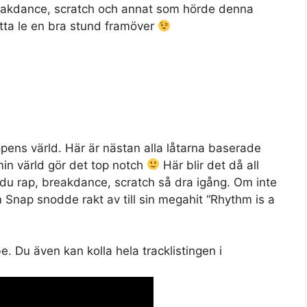
Set Youtube Channel ID
breakdance, scratch och annat som hörde denna
ätta le en bra stund framöver
opens värld. Här är nästan alla låtarna baserade
in värld gör det top notch
Här blir det då all
 du rap, breakdance, scratch så dra igång. Om inte
m Snap snodde rakt av till sin megahit “Rhythm is a
 Du även kan kolla hela tracklistingen i