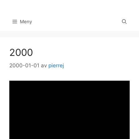
Hoppa
till
innehåll
Meny
2000
2000-01-01
av
pierrej
Set Youtube Channel ID